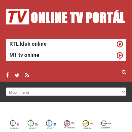
RTL klub online
M1 tv online
ONLINE TV
HÍREK
TV MŰSOROK