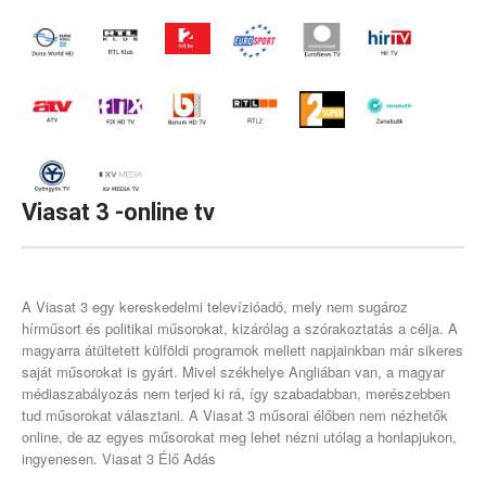
ÉLŐ ADÁS
ONLINE RÁDIÓK
EGYEBEK
Viasat
3
-online
tv
BLOG
VIDEÓK
A Viasat 3 egy kereskedelmi televízióadó, mely nem sugároz
hírműsort és politikai műsorokat, kizárólag a szórakoztatás a célja. A
magyarra átültetett külföldi programok mellett napjainkban már sikeres
KAPCSOLAT
saját műsorokat is gyárt. Mivel székhelye Angliában van, a magyar
médiaszabályozás nem terjed ki rá, így szabadabban, merészebben
tud műsorokat választani. A Viasat 3 műsorai élőben nem nézhetők
online, de az egyes műsorokat meg lehet nézni utólag a honlapjukon,
ingyenesen. Viasat 3 Élő Adás