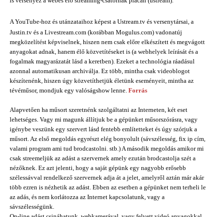
is versenyez a webes élő streaming-csatornák piacán (ustream).
A YouTube-hoz és utánzataihoz képest a Ustream.tv és versenytársai, a
Justin.tv és a Livestream.com (korábban Mogulus.com) vadonatúj
megközelítést képviselnek, hiszen nem csak előre elkészített és megvágott
anyagokat adnak, hanem élő közvetítéseket is (a webhelyek leírását és a
fogalmak magyarázatát lásd a keretben). Ezeket a technológia ráadásul
azonnal automatikusan archiválja. Ez több, mintha csak videoblogot
készítenénk, hiszen úgy közvetíthetjük életünk eseményeit, mintha az
tévéműsor, mondjuk egy valóságshow lenne.
Forrás
Alapvetően ha műsort szeretnénk szolgáltatni az Interneten, két eset
lehetséges. Vagy mi magunk állítjuk be a gépünket műsorszórásra, vagy
igénybe veszünk egy szervert lásd fentebb említetteket és úgy szórjuk a
műsort. Az első megoldás egyrészt elég bonyolult (sávszélesség, fix ip cím,
valami program ami tud brodcastolni. stb.) A második megoldás amikor mi
csak streemeljük az adást a szervernek amely ezután brodcastolja szét a
nézőknek. Ez azt jelenti, hogy a saját gépünk egy nagyobb erősebb
szélessávval rendelkező szervernek adja át a jelet, amelyről aztán már akár
több ezren is nézhetik az adást. Ebben az esetben a gépünket nem terheli le
az adás, és nem korlátozza az Internet kapcsolatunk, vagy a
sávszélességünk.
On-line adást csináhatunk, webkamerával, vagy felvett videó anyagokkal,