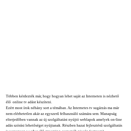
Többen kérdezték már, hogy hogyan lehet saját az Interneten is nézhető
élő online tv adást készíteni.
Ezért most írok néhány sort a témában. Az Internetes tv sugárzás ma már
nem elérhetetlen akár az egyszerű felhasználó számára sem. Manapság
elterjedőben vannak az új szolgáltatást nyújtó weblapok amelyek on-line
adás szórási lehetőséget nyújtanak. Részben hazai fejlesztésű szolgáltatás