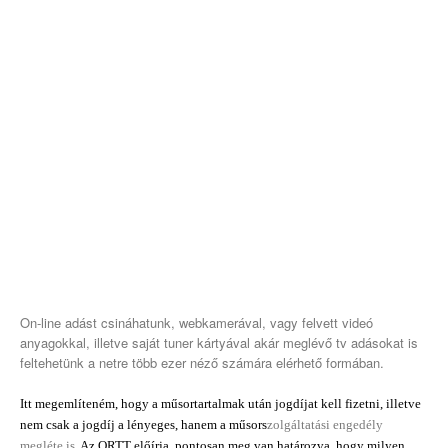
On-line adást csináhatunk, webkamerával, vagy felvett videó
anyagokkal, illetve saját tuner kártyával akár meglévő tv adásokat is
feltehetünk a netre több ezer néző számára elérhető formában.
Itt megemlíteném, hogy a műsortartalmak után jogdíjat kell fizetni, illetve
nem csak a jogdíj a lényeges, hanem a műsors
zolgáltatási engedély
megléte is
. Az ORTT előírja, pontosan meg van határozva, hogy milyen