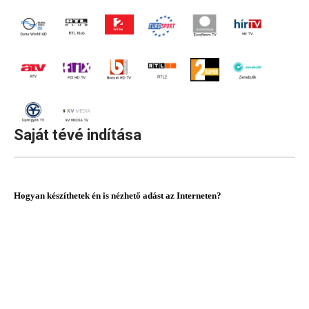
ÉLŐ ADÁS
ONLINE RÁDIÓK
EGYEBEK
Saját
tévé
indítása
BLOG
VIDEÓK
Hogyan készíthetek én is nézhető adást az Interneten?
KAPCSOLAT