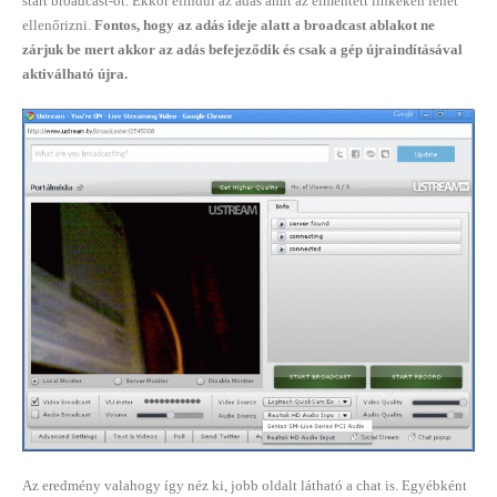
start broadcast-ot. Ekkor elindul az adás amit az elmentett linkeken lehet
ellenőrizni.
Fontos, hogy az adás ideje alatt a broadcast ablakot ne
zárjuk be mert akkor az adás befejeződik és csak a gép újraindításával
aktiválható újra.
Az eredmény valahogy így néz ki, jobb oldalt látható a chat is. Egyébként