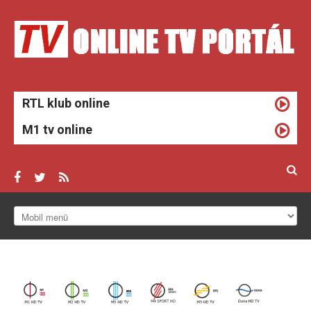
RTL klub online
M1 tv online
ONLINE TV
HÍREK
TV MŰSOROK