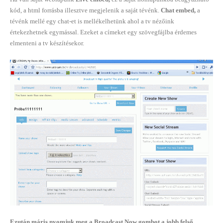
kód, a html forrásba illesztve megjelenik a saját tévénk.
Chat embed,
a
tévénk mellé egy chat-et is mellékelhetünk ahol a tv nézőink
értekezhetnek egymással. Ezeket a címeket egy szövegfájlba érdemes
elmenteni a tv készítésekor.
Ezután máris nyomjuk meg a Broadcast Now gombot a jobb felső