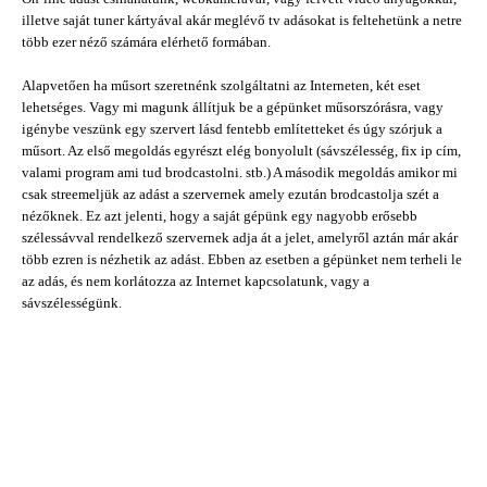
illetve saját tuner kártyával akár meglévő tv adásokat is feltehetünk a netre
több ezer néző számára elérhető formában.
Alapvetően ha műsort szeretnénk szolgáltatni az Interneten, két eset
lehetséges. Vagy mi magunk állítjuk be a gépünket műsorszórásra, vagy
igénybe veszünk egy szervert lásd fentebb említetteket és úgy szórjuk a
műsort. Az első megoldás egyrészt elég bonyolult (sávszélesség, fix ip cím,
valami program ami tud brodcastolni. stb.) A második megoldás amikor mi
csak streemeljük az adást a szervernek amely ezután brodcastolja szét a
nézőknek. Ez azt jelenti, hogy a saját gépünk egy nagyobb erősebb
szélessávval rendelkező szervernek adja át a jelet, amelyről aztán már akár
több ezren is nézhetik az adást. Ebben az esetben a gépünket nem terheli le
az adás, és nem korlátozza az Internet kapcsolatunk, vagy a
sávszélességünk.