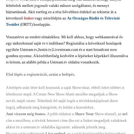
feltételek mellett jogosult valaki műsort szolgáltatni, és mennyi
háztartásnak. Akit esetleg ez a rész bővebben érdekel az tekintse át a
következő
linket
vagy nézelődjön az
Az Országos Rádió és Televízió
Testület
(
ORTT) honlapján.
Visszatérve az eredeti témánkhoz. Mi kell ahhoz, hogy webkamerával és
egy mikrofonnal saját tv-t indíthass? Regisztálsz a következő honlapok
egyikén Ustream.tv,Justin.tv,Livestream.com és a start broadcast now
gombra nyomsz. A közérthetőség kedvéért a lépéseket képekkel illusztrálva
is leírom, az alábbi példa a Ustream.tv oldalra vonatkozik.
Első lépés a regisztráció, aztán a belépés.
A belépés után létre kell hoznunk a saját Show-nkat. ebből lehet többet is
létrehozni majd. A Create New Show Alatti mezőbe megadjuk a Show
nevét, majd create. Tehetünk fel saját logót a tévénknek(upload show
logo), adhatunk meg kategóriát, és leírást a kereséshez.
Ami viszont még fontos.
A jobb oldalon a
Share Your
Show résznél, az
url
cím a mezőben, a tévénk Internet címe (ha ezt a linket megadjuk valakinek
akkor itt a ustream.tv oldalába ágyazott adásunk jelenik meg.
Ha van saját weblapunk
Live embed,
ez a saját honlapunkba beágyazható