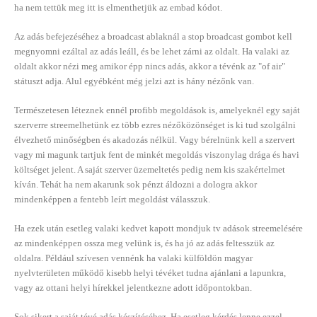
ha nem tettük meg itt is elmenthetjük az embad kódot.
Az adás befejezéséhez a broadcast ablaknál a stop broadcast gombot kell
megnyomni ezáltal az adás leáll, és be lehet zárni az oldalt. Ha valaki az
oldalt akkor nézi meg amikor épp nincs adás, akkor a tévénk az "of air"
státuszt adja. Alul egyébként még jelzi azt is hány nézőnk van.
Természetesen léteznek ennél profibb megoldások is, amelyeknél egy saját
szerverre streemelhetünk ez több ezres nézőközönséget is ki tud szolgálni
élvezhető minőségben és akadozás nélkül. Vagy bérelnünk kell a szervert
vagy mi magunk tartjuk fent de minkét megoldás viszonylag drága és havi
költséget jelent. A saját szerver üzemeltetés pedig nem kis szakértelmet
kíván. Tehát ha nem akarunk sok pénzt áldozni a dologra akkor
mindenképpen a fentebb leírt megoldást válasszuk.
Ha ezek után esetleg valaki kedvet kapott mondjuk tv adások streemelésére
az mindenképpen ossza meg velünk is, és ha jó az adás feltesszük az
oldalra. Például szívesen vennénk ha valaki külföldön magyar
nyelvterületen működő kisebb helyi tévéket tudna ajánlani a lapunkra,
vagy az ottani helyi hírekkel jelentkezne adott időpontokban.
Sok sikert a saját tévé adás készítéséhez. Ha esetleg kérdés lenne ezzel