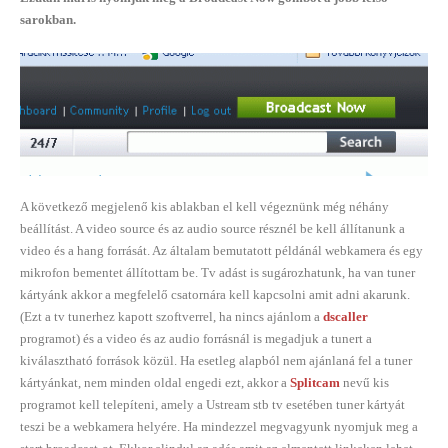
sarokban.
A következő megjelenő kis ablakban el kell végeznünk még néhány
beállítást. A video source és az audio source résznél be kell állítanunk a
video és a hang forrását. Az általam bemutatott példánál webkamera és egy
mikrofon bementet állítottam be. Tv adást is sugározhatunk, ha van tuner
kártyánk akkor a megfelelő csatornára kell kapcsolni amit adni akarunk.
(Ezt a tv tunerhez kapott szoftverrel, ha nincs ajánlom a
dscaller
programot) és a video és az audio forrásnál is megadjuk a tunert a
kiválasztható források közül. Ha esetleg alapból nem ajánlaná fel a tuner
kártyánkat, nem minden oldal engedi ezt, akkor a
Splitcam
nevű kis
programot kell telepíteni, amely a Ustream stb tv esetében tuner kártyát
teszi be a webkamera helyére. Ha mindezzel megvagyunk nyomjuk meg a