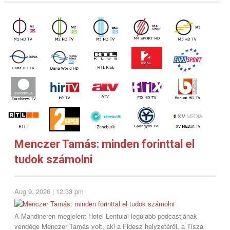
ÉLŐ ADÁS
ONLINE RÁDIÓK
EGYEBEK
BLOG
VIDEÓK
Menczer Tamás: minden forinttal el
tudok számolni
KAPCSOLAT
Aug 9, 2026 | 12:33 pm
A Mandineren megjelent Hotel Lentulai legújabb podcastjának
vendége Menczer Tamás volt, aki a Fidesz helyzetéről, a Tisza