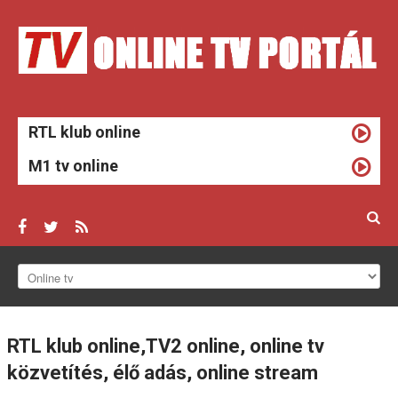
RTL klub online
M1 tv online
ONLINE TV
HÍREK
RTL
klub
online,TV2
online,
online
tv
közvetítés,
élő
adás,
online
stream
TV MŰSOROK