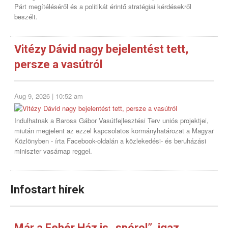
Párt megítéléséről és a politikát érintő stratégiai kérdésekről
beszélt.
Vitézy Dávid nagy bejelentést tett,
persze a vasútról
Aug 9, 2026 | 10:52 am
Indulhatnak a Baross Gábor Vasútfejlesztési Terv uniós projektjei,
miután megjelent az ezzel kapcsolatos kormányhatározat a Magyar
Közlönyben - írta Facebook-oldalán a közlekedési- és beruházási
miniszter vasárnap reggel.
Infostart
hírek
Már a Fehér Ház is „spórol”, igaz,