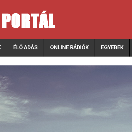
K
ÉLŐ ADÁS
ONLINE RÁDIÓK
EGYEBEK