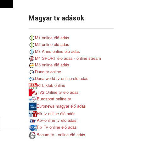
Magyar
tv
adások
M1 online élő adás
M2 online élő adás
M3 Anno online élő adás
M4 SPORT elő adás - online stream
M5 online élő adás
Duna tv online
Duna world tv online élő adás
RTL klub online
TV2 Online tv élő adás
Eurosport online tv
Euronews magyar élő adás
Hír tv online élő adás
Atv-online tv élő adás
Fix Tv online élő adás
Bonum tv - online élő adás