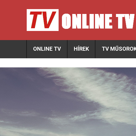
ONLINE TV
HÍREK
TV MŰSORO