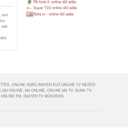
Rtl klub 2- online élő adás
Super TV2 online élő adás
Nóta tv - online élő adás
, ami
lna
i adó
ális
TÍTÉS, ONLINE ADÁS,INGYEN ÉLŐ ONLINE TV NÉZÉS!
,M3 ONLINE, M4 ONLINE, ONLINE M5 TV, DUNA TV,
, ONLINE FM, INGYEN TV MŰSOROK.