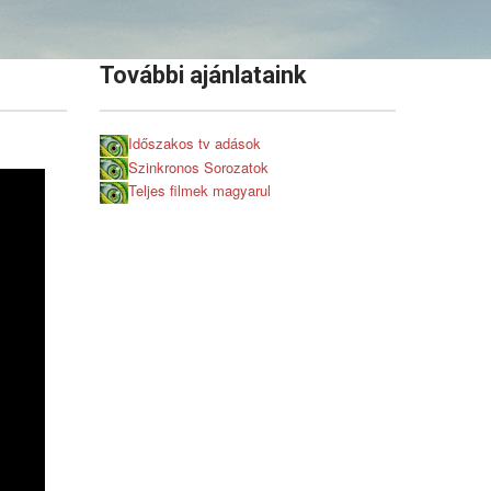
További
ajánlataink
Időszakos tv adások
Szinkronos Sorozatok
Teljes filmek magyarul