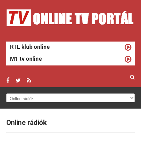
RTL klub online
M1 tv online
ONLINE TV
HÍREK
Online
rádiók
TV MŰSOROK