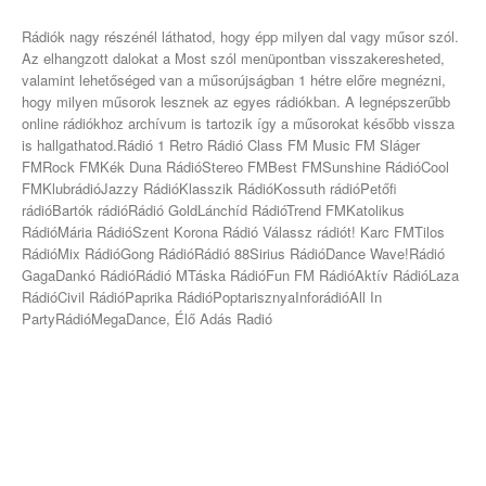
Rádiók nagy részénél láthatod, hogy épp milyen dal vagy műsor szól.
Az elhangzott dalokat a Most szól menüpontban visszakeresheted,
valamint lehetőséged van a műsorújságban 1 hétre előre megnézni,
hogy milyen műsorok lesznek az egyes rádiókban. A legnépszerűbb
online rádiókhoz archívum is tartozik így a műsorokat később vissza
is hallgathatod.Rádió 1 Retro Rádió Class FM Music FM Sláger
FMRock FMKék Duna RádióStereo FMBest FMSunshine RádióCool
FMKlubrádióJazzy RádióKlasszik RádióKossuth rádióPetőfi
rádióBartók rádióRádió GoldLánchíd RádióTrend FMKatolikus
RádióMária RádióSzent Korona Rádió Válassz rádiót! Karc FMTilos
RádióMix RádióGong RádióRádió 88Sirius RádióDance Wave!Rádió
GagaDankó RádióRádió MTáska RádióFun FM RádióAktív RádióLaza
RádióCivil RádióPaprika RádióPoptarisznyaInforádióAll In
PartyRádióMegaDance, Élő Adás Radió