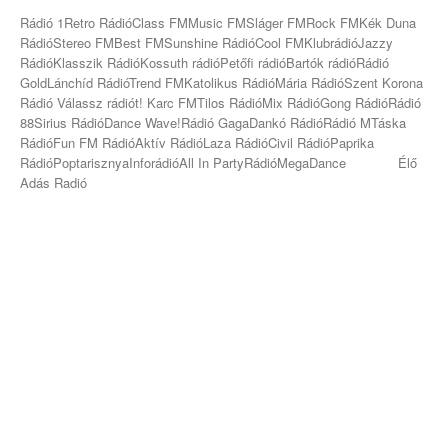
Rádió 1Retro RádióClass FMMusic FMSláger FMRock FMKék Duna
RádióStereo FMBest FMSunshine RádióCool FMKlubrádióJazzy
RádióKlasszik RádióKossuth rádióPetőfi rádióBartók rádióRádió
GoldLánchíd RádióTrend FMKatolikus RádióMária RádióSzent Korona
Rádió Válassz rádiót! Karc FMTilos RádióMix RádióGong RádióRádió
88Sirius RádióDance Wave!Rádió GagaDankó RádióRádió MTáska
RádióFun FM RádióAktív RádióLaza RádióCivil RádióPaprika
RádióPoptarisznyaInforádióAll In PartyRádióMegaDance Élő
Adás Radió