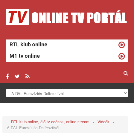
RTL klub online
M1 tv online
ONLINE TV
HÍREK
RTL klub online, élő tv adások, online stream
Videók
TV MŰSOROK
A DAL Eurovíziós Dalfesztivál