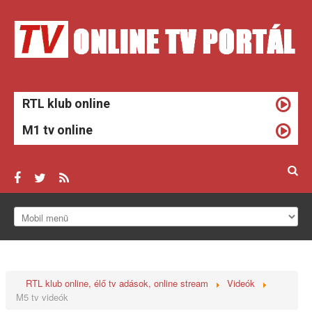
RTL klub online
M1 tv online
ONLINE TV
HÍREK
RTL klub online, élő tv adások, online stream
Videók
TV MŰSOROK
M5 tv videók