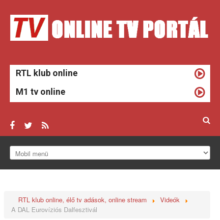
RTL klub online
M1 tv online
ONLINE TV
HÍREK
RTL klub online, élő tv adások, online stream
Videók
TV MŰSOROK
A DAL Eurovíziós Dalfesztivál