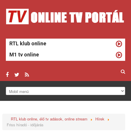
RTL klub online
M1 tv online
ONLINE TV
HÍREK
RTL klub online, élő tv adások, online stream
Hírek
TV MŰSOROK
Friss híradó - időjárás