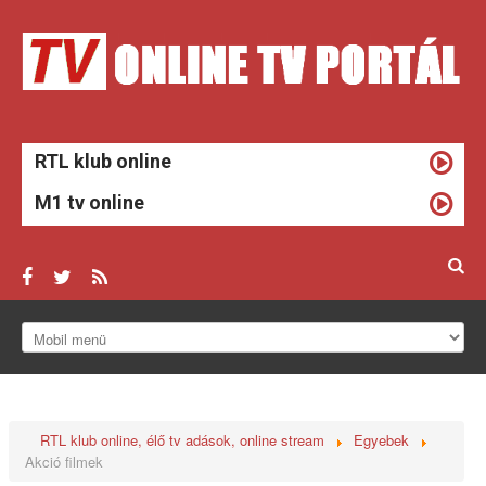
RTL klub online
M1 tv online
ONLINE TV
HÍREK
RTL klub online, élő tv adások, online stream
Egyebek
TV MŰSOROK
Akció filmek